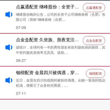
点赢通配资 继峰股份：全资子公司获得乘用车座椅总成项目定点
点赢通配资
继峰股份晚间公告，公司的全资子公司继峰座椅（合肥）有
限公司（简称“继峰座椅（合肥....
07-09
点金盒配资 久坐族、熬夜党注意了！前列腺炎最爱找这几类人，快看看有没有你
点金盒配资
据统计，全球约有一半的男性朋友有前列腺疾病的困扰，其
中前列腺炎发病率尤其高。该病....
08-27
钿楷配资 金晨四川被偶遇，穿睡衣背编织袋头顶还秃了，进商场遛狗好随意_显得_明星_形象
钿楷配资
近日，金晨在四川拍戏期间被粉丝偶遇。从她一落地到抵达
机场，便吸引了众多粉丝围观，....
07-11