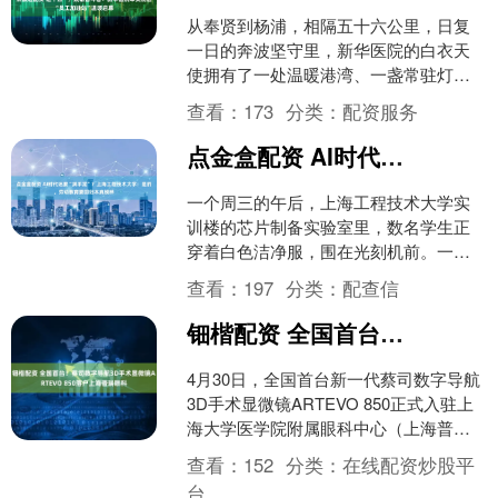
从奉贤到杨浦，相隔五十六公里，日复
一日的奔波坚守里，新华医院的白衣天
使拥有了一处温暖港湾、一盏常驻灯
火。 4月30日，五一国际劳动节来临之
查看：
173
分类：
配资服务
际，上海交通大学医学院....
点金盒配资 AI时代还要“满手泥”？上海工程技术大学：是的，劳动教育要回归本真模样
一个周三的午后，上海工程技术大学实
训楼的芯片制备实验室里，数名学生正
穿着白色洁净服，围在光刻机前。一名
女生小心翼翼地用镊子夹起一片硅片，
查看：
197
分类：
配查信
对准掩膜版，缓缓放入光刻....
钿楷配资 全国首台！蔡司数字导航3D手术显微镜ARTEVO 850落户上海普瑞眼科
4月30日，全国首台新一代蔡司数字导航
3D手术显微镜ARTEVO 850正式入驻上
海大学医学院附属眼科中心（上海普瑞
眼科医院），医院数字化3D手术中心完
查看：
152
分类：
在线配资炒股平
成全新升....
台