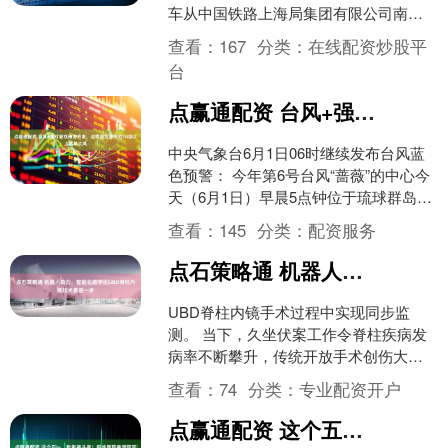
车从中国铁路上海局集团有限公司南京
东机辆段整备场驶出，正式投入运营。
查看：
167
分类：
在线配资炒股平
这....
台
点赢通配资 台风+强对流双预警齐发，这两地注意防范10级以上雷暴大风
中央气象台6月1日06时继续发布台风蓝
色预警： 今年第6号台风“蔷薇”的中心今
天（6月1日）早晨5点钟位于琉球群岛那
霸市南偏西方向约255公里的西北太平洋
查看：
145
分类：
配资服务
洋面上....
点石策略通 机器人助力，智能化数字化UBD脊柱内镜技术更进一步
UBD脊柱内镜手术过程中实现同步监
测。 当下，久坐伏案工作令脊柱疾病发
病率不断攀升，传统开放手术创伤大、
恢复周期长，常规脊柱内镜在应对复杂
查看：
74
分类：
专业配资开户
病症时则面临操作空间有....
点赢通配资 这个五一，致敬奋斗者！新华医院奉贤院区“员工加油站”温暖启幕