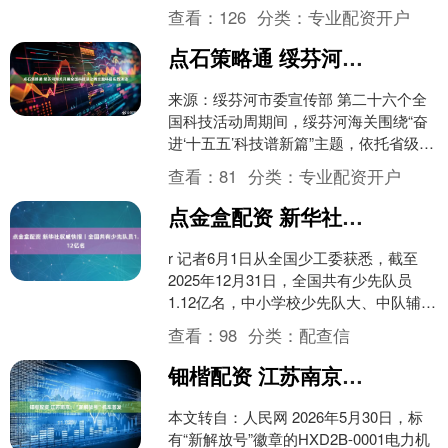
鼎记》中，天地会总舵主陈近南这一人
查看：
126
分类：
专业配资开户
物深入人心的设定，没....
点石策略通 绥芬河海关开展全国科技活动周主题科普实践活动
来源：绥芬河市委宣传部 第二十六个全
国科技活动周期间，绥芬河海关围绕“奋
进‘十五五’科技谱新篇”主题，依托省级科
普教育基地绥芬河海关综合技术中心生
查看：
81
分类：
专业配资开户
物标本馆与市科....
点金盒配资 新华社权威快报丨全国共有少先队员1.12亿名
r 记者6月1日从全国少工委获悉，截至
2025年12月31日，全国共有少先队员
1.12亿名，中小学校少先队大、中队辅导
员298.9万名。中小学校少工委17.2万....
查看：
98
分类：
配查信
钿楷配资 江苏南京：“新解放号”机车首发
本文转自：人民网 2026年5月30日，标
有“新解放号”徽章的HXD2B-0001电力机