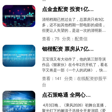
点金盒配资 投资1亿，筹备8年，“双顶流”新片惨败出局
清明档期已然过去了，总票房只有3亿
多，还不如其他档期一部电影的成绩，
但更让人失望的，是这一次的清明新片
中，还找不到一部电影过亿的。 老编也
查看：
75
分类：
配查信
是很纳闷，难道说大家都....
钿楷配资 票房从7亿到22亿，王宝强新电影来袭，我感慨：他是真听劝
王宝强又有大动作了，他的第三部导演
作品《狠家伙》在今年2月开机了，看名
字又将是一部《一个人的武林》， 快一
点国庆就能看的到，慢一点也就元旦或
查看：
141
分类：
在线配资炒股平
者春节。 至于这部电....
台
点石策略通 全网心疼!阚清子在《浪姐》舞台上哽咽，章小蕙暖心安慰：她的痛，我懂
4月3日晚，《乘风2026》初舞台直播，
聚光灯下的阚清子选择全开麦演唱《爱