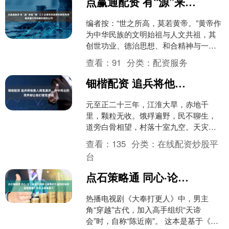
点赢通配资 有“源”来相“豫”①丨从黄帝的发明创制和传承谱系看中华民族的祖先认同
编者按：“世之所高，莫若黄帝。”黄帝作
为中华民族的文明始祖与人文共祖，其
创世功业、德治思想、和合精神与一统
理念，早已沉淀为中华优秀传统文化的
查看：
91
分类：
配资服务
源头活水，凝聚成海内....
钿楷配资 追兵将他推入闹鬼废井，井中传出的哭声却让他们落荒而逃
元至正二十三年，江淮大旱，赤地千
里，颗粒无收。饿殍遍野，民不聊生，
道旁白骨相望，村落十室九空。天灾未
已，人祸继之，四方盗贼蜂起，州县官
查看：
135
分类：
在线配资炒股平
吏或逃或降，朝廷政令不出应....
台
点石策略通 同心·论丨金庸为何将《鹿鼎记》里的他写成盖世英雄？历史上确有其人
热播电视剧《大奉打更人》中，男主
角“穿越”古代，加入高手组织“天谛
会”时，自称“陈近南”。 这本是基于《鹿