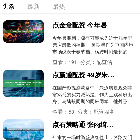
头条
最新
最热
点金盒配资 今年暑期档或成近十几年票房最低
今年暑期档，极有可能成为近十几年里
票房最低的档期。 暑期档作为中国内地
市场仅次于春节档、横跨时间最长的大
档期，每年都有众多备受瞩目的影片上
查看：
191
分类：
配查信
映，不乏创造高票房甚至....
点赢通配资 49岁朱泳腾近况曝光！娶美女兰雨霖生下一子，婚姻幸福成人生赢家
在国产影视剧荧幕中，朱泳腾是观众非
常熟悉的实力派熟脸。作为上戏科班出
身、与陆毅同期的同班同学，他外形俊
朗挺拔、演技沉稳细腻，深耕演艺圈二
查看：
58
分类：
配资服务
十余年，塑造了无数经典荧....
点石策略通 张雨绮红毯双下巴太抢镜，蒋欣却成全场最佳，女星生图状态引发热议
年末的一场时尚盛典红毯上，各路女明