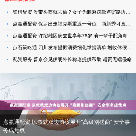
钿楷配资 没带头盔就去偷？女子为躲避罚款盗窃路边头盔被抓
点赢通配资 保罗出走福克斯重返一号位：两新秀可直入轮换 健康
点赢通配资 许绍雄因病去世享年76岁,演一辈子配角却从不提显
点石策略通 四川发布提振消费细化举措清单 增收休假、生儿育女
配资服务 普京会见伊朗外长称愿提供帮助 谴责无端侵略
点赢通配资 以叙就双边协议展开“高级别磋商” 安全事
务成焦点