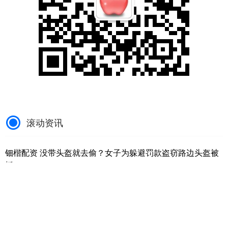
滚动资讯
钿楷配资 没带头盔就去偷？女子为躲避罚款盗窃路边头盔被
抓
在线配资炒股平台
07-23
女子骑电动自行车出门，出于侥幸心理，未按要求佩戴安全头盔。行
车途中，恰好又遇到路边执勤的交警。心虚的她在慌乱之中竟“急中
点赢通配资 7月30日健友转债上涨0.73%，转股溢价率