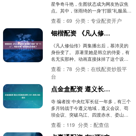
星争奇斗艳，生图状态成为网友热议焦
点。其中，张雨绮的一身“打眼”礼服虽然
抢尽风头，但高清镜头下，她略显圆润
查看：
69
分类：
专业配资开户
的脸庞和清晰可见的双....
钿楷配资 《凡人修仙传》慕沛灵“侍妾”变“门人”，网友吐槽：这切割也太刻意了
《凡人修仙传》两集播出后，慕沛灵的
身份变了。 原著里她是韩立的侍妾，有
名无实那种。动画直接抹掉了这个设
定，改口叫“门人”。 就是一句台词的事，
查看：
78
分类：
在线配资炒股平
又在网上引起轩然大....
台
点金盒配资 遵义长征地名故事 | 001.转折之城——遵义
寺 编者按 中央红军长征一年多，有三个
多月转战于今遵义地域，遵义会议、苟
坝会议、突破乌江、四渡赤水、娄山关
战斗、刀坝大捷等重大史事都发生在这
查看：
119
分类：
配查信
里。在遵义，留下了很....