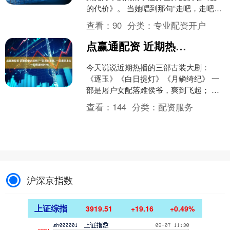
的代价》。 当她唱到那句“走吧，走吧，
人总要学着自己长大”时，声音突然发
查看：
90
分类：
专业配资开户
颤，眼泪夺眶....
点赢通配资 近期热播古装剧! 一部爽剧杀疯, 一部虐恋上头, 一部靠演技封神!
今天说说近期热播的三部古装大剧：
《逐玉》《白日提灯》《月鳞绮纪》 一
部是屠户女配落难侯爷，爽到飞起； 一
部是鬼王恋上少年将军，虐得肝颤； 还
查看：
144
分类：
配资服务
有一部是原创奇幻悬疑....
沪深京指数
上证综指
3919.51
+19.16
+0.49%