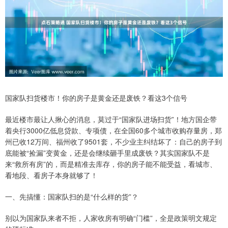
国家队扫货楼市！你的房子是黄金还是废铁？看这3个信号
最近楼市最让人揪心的消息，莫过于“国家队进场扫货”！地方国企带
着央行3000亿低息贷款、专项债，在全国60多个城市收购存量房，郑
州已收12万间、福州收了9501套，不少业主纠结坏了：自己的房子到
底能被“捡漏”变黄金，还是会继续砸手里成废铁？其实国家队不是
来“救所有房”的，而是精准去库存，你的房子能不能受益，看城市、
看地段、看房子本身就够了！
一、先搞懂：国家队扫的是“什么样的货”？
别以为国家队来者不拒，人家收房有明确“门槛”，全是政策明文规定