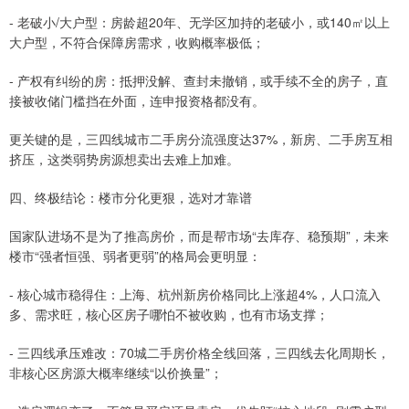
- 老破小/大户型：房龄超20年、无学区加持的老破小，或140㎡以上
大户型，不符合保障房需求，收购概率极低；
- 产权有纠纷的房：抵押没解、查封未撤销，或手续不全的房子，直
接被收储门槛挡在外面，连申报资格都没有。
更关键的是，三四线城市二手房分流强度达37%，新房、二手房互相
挤压，这类弱势房源想卖出去难上加难。
四、终极结论：楼市分化更狠，选对才靠谱
国家队进场不是为了推高房价，而是帮市场“去库存、稳预期”，未来
楼市“强者恒强、弱者更弱”的格局会更明显：
- 核心城市稳得住：上海、杭州新房价格同比上涨超4%，人口流入
多、需求旺，核心区房子哪怕不被收购，也有市场支撑；
- 三四线承压难改：70城二手房价格全线回落，三四线去化周期长，
非核心区房源大概率继续“以价换量”；