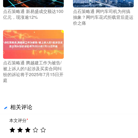
点石策略通 网约车司机为何搞
点石策略通 新易盛成交额达100
抽象？网约车花式拒载背后是运
亿元，现涨逾12%
价之痛
点石策略通 腾越建工作为被告/
被上诉人的1起涉及买卖合同纠
纷的诉讼将于2025年7月15日开
庭
相关评论
本文评分
*