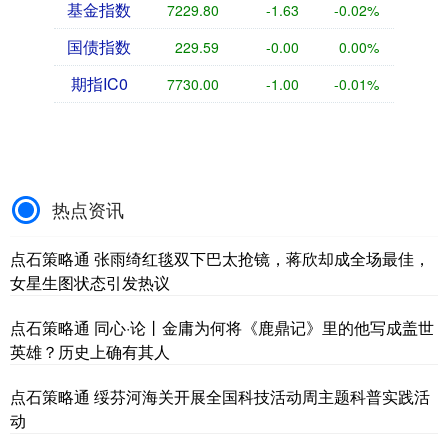
基金指数
7229.80
-1.63
-0.02%
国债指数
229.59
-0.00
0.00%
期指IC0
7730.00
-1.00
-0.01%
热点资讯
点石策略通 张雨绮红毯双下巴太抢镜，蒋欣却成全场最佳，
女星生图状态引发热议
点石策略通 同心·论丨金庸为何将《鹿鼎记》里的他写成盖世
英雄？历史上确有其人
点石策略通 绥芬河海关开展全国科技活动周主题科普实践活
动