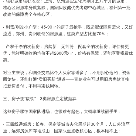
- 核心城市核心地段：上海、杭州这些去化周期才五八个月的城市，
核心区房源本身就紧缺，国家队收储优先考虑中心城区，福州第一批
改建的保障房全在核心区；
- 刚需/刚改小户型：45-90㎡的房子最抢手，既适配保障房需求，又好
流通，郑州、贵阳收储的房源里，这类户型占比超70%；
- 产权干净的次新房：房龄新、无纠纷、配套全的次新房，评估价更
优，凭祥明确收购均价不超2600元/㎡，价格有保障，还能享受税费优
惠。
对业主来说，和国企交易比个人买家靠谱多了，不用担心违约，资金
回笼快，还能打通“卖旧买新”通道——青岛业主可以用旧房房款直接
抵新房首付，不用再凑钱周转。
三、房子变“废铁”：3类房源注定被抛弃
这些房子哪怕国家队进场，也很难有起色，大概率继续砸手里：
- 三四线远郊房：长春、保定等城市去化周期超30个月，人口外流严
重，远郊房源库存堆成山，国家队重点收核心区，根本顾不上；