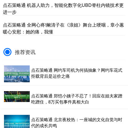
点石策略通 机器人助力，智能化数字化UBD脊柱内镜技术更
进一步
点石策略通 全网心疼!阚清子在《浪姐》舞台上哽咽，章小蕙
暖心安慰：她的痛，我懂
推荐资讯
点石策略通 网约车司机为何搞抽象？网约车花式
拒载背后是运价之痛
点石策略通 郑恺小姨子不忍了！回应在姐夫家蹭
吃蹭住，8万买包事件真相大白
点石策略通 北京夜校热：一座城的文化自觉与时
代的成长共鸣