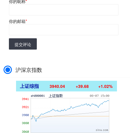
你的昵称
*
你的邮箱
*
提交评论
沪深京指数
上证综指
3940.04
+39.68
+1.02%