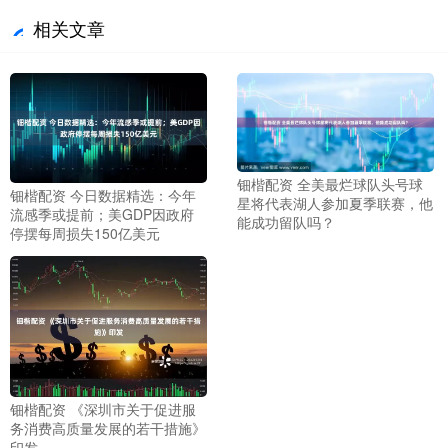
相关文章
钿楷配资 全美最烂球队头号球
钿楷配资 今日数据精选：今年
星将代表湖人参加夏季联赛，他
流感季或提前；美GDP因政府
能成功留队吗？
停摆每周损失150亿美元
钿楷配资 《深圳市关于促进服
务消费高质量发展的若干措施》
印发