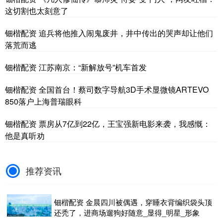
这切割也太刻意了
钿楷配资 追兵将他推入闹鬼废井，井中传出的哭声却让他们
落荒而逃
钿楷配资 江苏南京：“新解放号”机车首发
钿楷配资 全国首台！蔡司数字导航3D手术显微镜ARTEVO
850落户上海普瑞眼科
钿楷配资 票房从7亿到22亿，王宝强新电影来袭，我感慨：
他是真听劝
推荐资讯
钿楷配资 金晨四川被偶遇，穿睡衣背编织袋头顶
还秃了，进商场遛狗好随意_显得_明星_形象