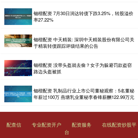
钿楷配资 7月30日润达转债下跌3.25%，转股溢价
率27.22%
钿楷配资 中天精装: 深圳中天精装股份有限公司关
于精装转债跟踪评级结果的公告
钿楷配资 没带头盔就去偷？女子为躲避罚款盗窃
路边头盔被抓
钿楷配资 乳制品行业上市公司董秘观察：5名董秘
年薪过100万 燕塘乳业董秘李春锋薪酬122.99万元
配查信
专业配资开户
配资服务
在线配资炒股平
台