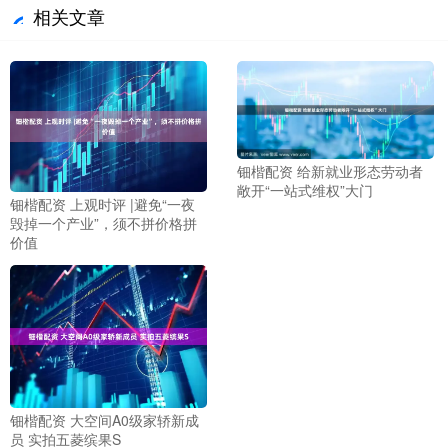
相关文章
钿楷配资 给新就业形态劳动者
敞开“一站式维权”大门
钿楷配资 上观时评 |避免“一夜
毁掉一个产业”，须不拼价格拼
价值
钿楷配资 大空间A0级家轿新成
员 实拍五菱缤果S