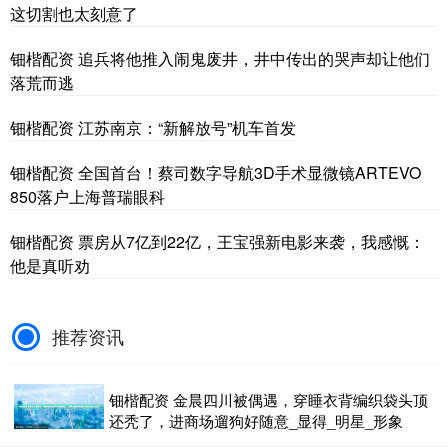
这切割也太刻意了
钿楷配资 追兵将他推入闹鬼废井，井中传出的哭声却让他们
落荒而逃
钿楷配资 江苏南京：“新解放号”机车首发
钿楷配资 全国首台！蔡司数字导航3D手术显微镜ARTEVO
850落户上海普瑞眼科
钿楷配资 票房从7亿到22亿，王宝强新电影来袭，我感慨：
他是真听劝
推荐资讯
钿楷配资 金晨四川被偶遇，穿睡衣背编织袋头顶
还秃了，进商场遛狗好随意_显得_明星_形象