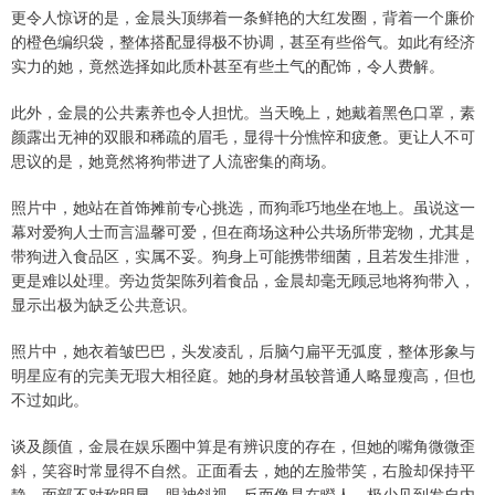
更令人惊讶的是，金晨头顶绑着一条鲜艳的大红发圈，背着一个廉价
的橙色编织袋，整体搭配显得极不协调，甚至有些俗气。如此有经济
实力的她，竟然选择如此质朴甚至有些土气的配饰，令人费解。
此外，金晨的公共素养也令人担忧。当天晚上，她戴着黑色口罩，素
颜露出无神的双眼和稀疏的眉毛，显得十分憔悴和疲惫。更让人不可
思议的是，她竟然将狗带进了人流密集的商场。
照片中，她站在首饰摊前专心挑选，而狗乖巧地坐在地上。虽说这一
幕对爱狗人士而言温馨可爱，但在商场这种公共场所带宠物，尤其是
带狗进入食品区，实属不妥。狗身上可能携带细菌，且若发生排泄，
更是难以处理。旁边货架陈列着食品，金晨却毫无顾忌地将狗带入，
显示出极为缺乏公共意识。
照片中，她衣着皱巴巴，头发凌乱，后脑勺扁平无弧度，整体形象与
明星应有的完美无瑕大相径庭。她的身材虽较普通人略显瘦高，但也
不过如此。
谈及颜值，金晨在娱乐圈中算是有辨识度的存在，但她的嘴角微微歪
斜，笑容时常显得不自然。正面看去，她的左脸带笑，右脸却保持平
静，面部不对称明显，眼神斜视，反而像是在瞪人，极少见到发自内