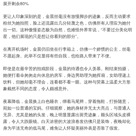
展开剩余80%
更让人印象深刻的是，金晨丝毫没有放慢脚步的迹象，反而主动要求
粉丝为她拍照，脸上还流露出几分轻蔑之色，仿佛所有人理应为她付
出一切。这种傲慢姿态极为自然，也难怪外界常说，“不要过分美化明
星，他们展现的只是想让你看到的部分”。
在离开机场时，金晨仍旧坐在行李箱上，仿佛一个娇惯的公主，丝毫
不愿起身。此举不仅显得有些自我，也给路人带来了不便。
即使是在最辛苦的拍戏阶段，金晨的待遇也令人羡慕。刚结束拍摄，
她便打着伞匆匆走向休息的房车，身边男助理为她挥扇，女助理递上
饮料，但她却毫不理会，连看都不看一眼。这种与荧幕上温柔大方形
象截然不同的态度，令人颇感意外。
夜幕降临，金晨换上白色睡衣，绑着马尾辫，穿着拖鞋，打扮随意，
宛如一位普通的宝妈。仔细观察，她的身材并无太大亮点，与普通人
无异。尤其是她的头发，晚上明显显露出斑秃迹象，额头区域头皮裸
露，令人大跌眼镜。白天浓密的大波浪卷发仿佛只是装饰，夜晚却化
身为平淡无奇的低马尾，难免让人怀疑美丽外表是否靠了假发。