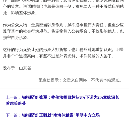
心的笑意。说话时嘴巴也总是偏向一侧，难免给人一种不够端庄的感
觉，影响整体形象。
作为公众人物，金晨应当以身作则，虽不必承担伟大责任，但至少应
遵守基本的社会行为规范。将宠物带入公共场合，不仅影响他人，也
损害自身形象。
这样的行为无疑让她的形象大打折扣，也让粉丝对她重新认识。明星
并非个个道德高尚，有些不过是外表光鲜、条件优越的人罢了。
发布于：山东省
配查信提示：文章来自网络，不代表本站观点。
上一篇：
钿楷配资 张军：物价涨幅目标从3%下调为2%意味深长 |
首席策略荟
下一篇：
钿楷配资 王毅就“南海仲裁案”阐明中方立场