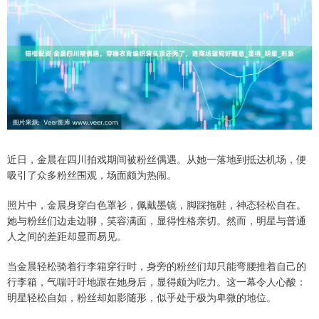
近日，金晨在四川拍戏期间被粉丝偶遇。从她一落地到抵达机场，便
吸引了众多粉丝围观，场面颇为热闹。
照片中，金晨身穿白色罩衫，佩戴墨镜，脚踩拖鞋，神态轻松自在。
她与粉丝们边走边聊，笑容满面，显得性格亲切。然而，明星与普通
人之间的差距却显而易见。
当金晨轻松骑着行李箱穿行时，身旁的粉丝们却只能弯腰推着自己的
行李箱，气喘吁吁地跟在她身后，显得颇为吃力。这一幕令人心酸：
明星轻松自如，粉丝却如影随形，似乎处于极为卑微的地位。