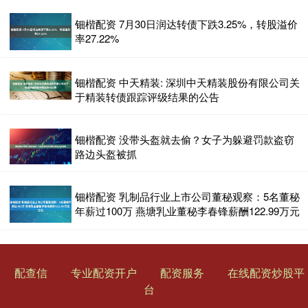
钿楷配资 7月30日润达转债下跌3.25%，转股溢价
率27.22%
钿楷配资 中天精装: 深圳中天精装股份有限公司关
于精装转债跟踪评级结果的公告
钿楷配资 没带头盔就去偷？女子为躲避罚款盗窃
路边头盔被抓
钿楷配资 乳制品行业上市公司董秘观察：5名董秘
年薪过100万 燕塘乳业董秘李春锋薪酬122.99万元
配查信
专业配资开户
配资服务
在线配资炒股平
台